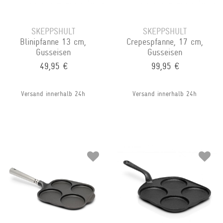
SKEPPSHULT
SKEPPSHULT
Blinipfanne 13 cm,
Crepespfanne, 17 cm,
Gusseisen
Gusseisen
49,95 €
99,95 €
Versand innerhalb 24h
Versand innerhalb 24h