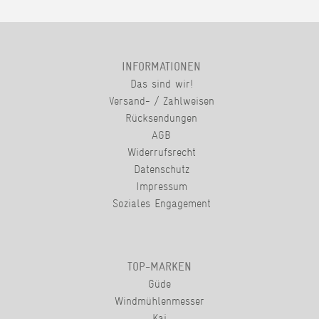
INFORMATIONEN
Das sind wir!
Versand- / Zahlweisen
Rücksendungen
AGB
Widerrufsrecht
Datenschutz
Impressum
Soziales Engagement
TOP-MARKEN
Güde
Windmühlenmesser
Kai