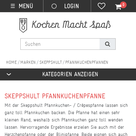
0
MENÜ
☰
MARKEN
SKEPPSHULT
PFANNKUCHENPFANNEN
KATEGORIEN ANZEIGEN
SKEPPSHULT PFANNKUCHENPFANNE
Mit der Skeppshult Pfannkuchen- / Crêpespfanne lassen sich
ganz toll Pfannkuchen backen. Die Pfanne hat einen sehr
kleinen Rand, weshalb sich Pfannkuchen ganz toll wenden
lassen. Hervorragende Ergebnisse erzielen Sie auch mit der
Herzchenpfanne oder der Blinipfanne. Beide eignen sich auch