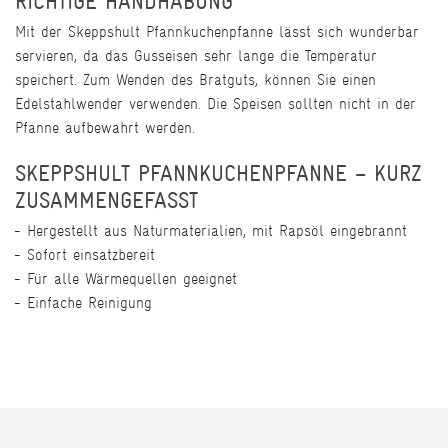
RICHTIGE HANDHABUNG
Mit der Skeppshult Pfannkuchenpfanne lässt sich wunderbar
servieren, da das Gusseisen sehr lange die Temperatur
speichert. Zum Wenden des Bratguts, können Sie einen
Edelstahlwender verwenden. Die Speisen sollten nicht in der
Pfanne aufbewahrt werden.
SKEPPSHULT PFANNKUCHENPFANNE – KURZ
ZUSAMMENGEFASST
Hergestellt aus Naturmaterialien, mit Rapsöl eingebrannt
Sofort einsatzbereit
Für alle Wärmequellen geeignet
Einfache Reinigung