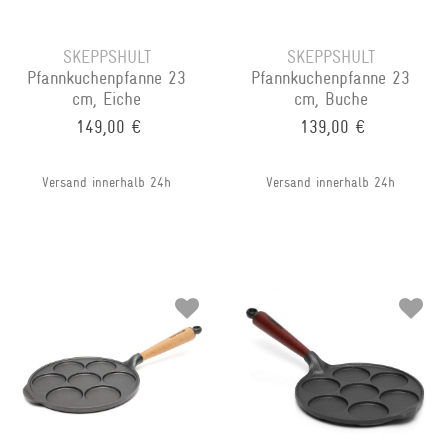
SKEPPSHULT
SKEPPSHULT
Pfannkuchenpfanne 23
Pfannkuchenpfanne 23
cm, Eiche
cm, Buche
149,00 €
139,00 €
Versand innerhalb 24h
Versand innerhalb 24h