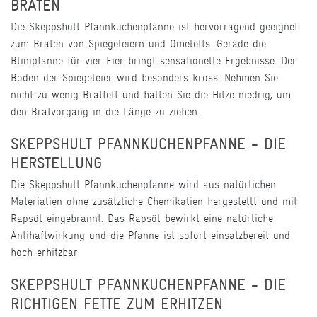
BRATEN
Die Skeppshult Pfannkuchenpfanne ist hervorragend geeignet
zum Braten von Spiegeleiern und Omeletts. Gerade die
Blinipfanne für vier Eier bringt sensationelle Ergebnisse. Der
Boden der Spiegeleier wird besonders kross. Nehmen Sie
nicht zu wenig Bratfett und halten Sie die Hitze niedrig, um
den Bratvorgang in die Länge zu ziehen.
SKEPPSHULT PFANNKUCHENPFANNE - DIE
HERSTELLUNG
Die Skeppshult Pfannkuchenpfanne wird aus natürlichen
Materialien ohne zusätzliche Chemikalien hergestellt und mit
Rapsöl eingebrannt. Das Rapsöl bewirkt eine natürliche
Antihaftwirkung und die Pfanne ist sofort einsatzbereit und
hoch erhitzbar.
SKEPPSHULT PFANNKUCHENPFANNE - DIE
RICHTIGEN FETTE ZUM ERHITZEN