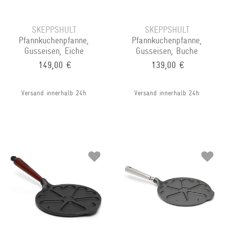
SKEPPSHULT
SKEPPSHULT
Pfannkuchenpfanne,
Pfannkuchenpfanne,
Gusseisen, Eiche
Gusseisen, Buche
149,00 €
139,00 €
Versand innerhalb 24h
Versand innerhalb 24h