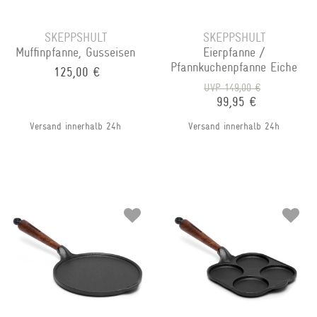
SKEPPSHULT
SKEPPSHULT
Muffinpfanne, Gusseisen
Eierpfanne /
Pfannkuchenpfanne Eiche
125,00 €
UVP 149,00 €
99,95 €
Versand innerhalb 24h
Versand innerhalb 24h