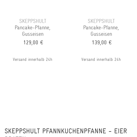
SKEPPSHULT
SKEPPSHULT
Pancake-Pfanne,
Pancake-Pfanne,
Gusseisen
Gusseisen
129,00 €
139,00 €
Versand innerhalb 24h
Versand innerhalb 24h
SKEPPSHULT PFANNKUCHENPFANNE - EIER