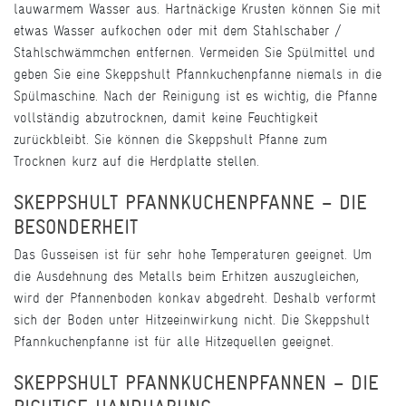
lauwarmem Wasser aus. Hartnäckige Krusten können Sie mit
etwas Wasser aufkochen oder mit dem Stahlschaber /
Stahlschwämmchen entfernen. Vermeiden Sie Spülmittel und
geben Sie eine Skeppshult Pfannkuchenpfanne niemals in die
Spülmaschine. Nach der Reinigung ist es wichtig, die Pfanne
vollständig abzutrocknen, damit keine Feuchtigkeit
zurückbleibt. Sie können die Skeppshult Pfanne zum
Trocknen kurz auf die Herdplatte stellen.
SKEPPSHULT PFANNKUCHENPFANNE – DIE
BESONDERHEIT
Das Gusseisen ist für sehr hohe Temperaturen geeignet. Um
die Ausdehnung des Metalls beim Erhitzen auszugleichen,
wird der Pfannenboden konkav abgedreht. Deshalb verformt
sich der Boden unter Hitzeeinwirkung nicht. Die Skeppshult
Pfannkuchenpfanne ist für alle Hitzequellen geeignet.
SKEPPSHULT PFANNKUCHENPFANNEN – DIE